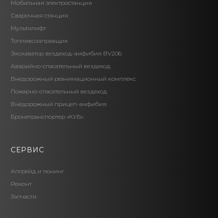
Мобильная электростанция
Сварочная станция
Мультилифт
Топливозаправщик
Экскаватор вездеход-амфибия BV206
Аварийно-спасательный вездеход
Внедорожный реанимационный комплекс
Пожарно-спасательный вездеход
Внедорожный прицеп-амфибия
Бронетранспортер «КУБ»
СЕРВИС
Апгрейд и тюнинг
Ремонт
Запчасти