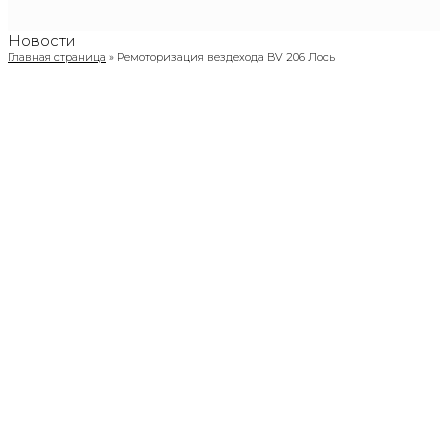
Open
Новости
Mobile
Главная страница
»
Ремоторизация вездехода BV 206 Лось
Menu