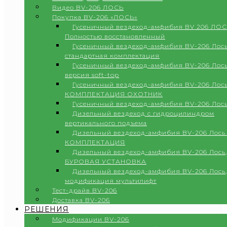
Видео BV-206 ЛОСЬ
Покупка BV-206 «ЛОСЬ»
Гусеничный вездеход-амфибия BV 206 ЛОС
Полностью восстановленный
Гусеничный вездеход-амфибия BV-206 Лось
стандартная комплектация
Гусеничный вездеход-амфибия BV-206 Лось
версия soft-top
Гусеничный вездеход-амфибия BV-206 Лось
КОМПЛЕКТАЦИЯ ОХОТНИК
Гусеничный вездеход-амфибия BV-206 Лос
Дизельный вездеход с гидроцилиндром
вертикального подъема
Дизельный вездеход-амфибия BV-206 Лось
КОМПЛЕКТАЦИЯ
Дизельный вездеход-амфибия BV-206 Лось,
БУРОВАЯ УСТАНОВКА
Дизельный вездеход-амфибия BV-206 Лось,
модификация мультилифт
Тест-драйв BV-206
Доставка BV-206
РЕШЕНИЯ
Модификации BV-206