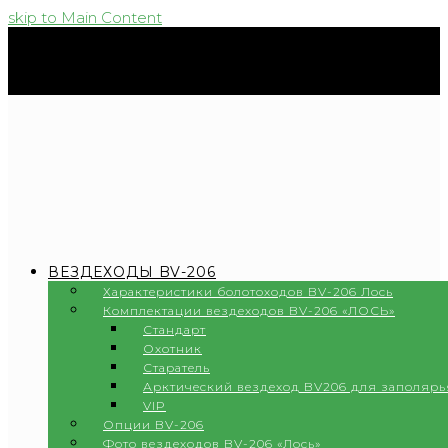
skip to Main Content
ВЕЗДЕХОДЫ BV-206
Характеристики болотоходов BV-206 Лось
Комплектации вездеходов BV-206 «ЛОСЬ»
Стандарт
Охотник
Старатель
Арктический вездеход BV206 для заполярь
VIP
Опции BV-206
Фото вездеходов BV-206 «Лось»