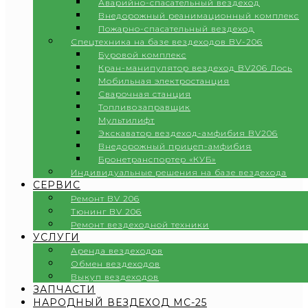
Аварийно-спасательный вездеход
Внедорожный реанимационный комплекс
Пожарно-спасательный вездеход
Спецтехника на базе вездеходов BV-206
Буровой комплекс
Кран-манипулятор вездеход BV206 Лось
Мобильная электростанция
Сварочная станция
Топливозаправщик
Мультилифт
Экскаватор вездеход-амфибия BV206
Внедорожный прицеп-амфибия
Бронетранспортер «КУБ»
Индивидуальные решения на базе вездехода
СЕРВИС
Ремонт BV 206
Тюнинг BV 206
Ремонт вездеходной техники
УСЛУГИ
Аренда вездеходов
Обмен вездеходов
Выкуп вездеходов
ЗАПЧАСТИ
НАРОДНЫЙ ВЕЗДЕХОД МС-25