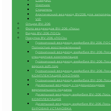
Стандарт
Охотник
Старатель
Арктический вездеход BV206 для заполярь
VIP
Опции BV-206
Фото вездеходов BV-206 «Лось»
Видео BV-206 ЛОСЬ
Покупка BV-206 «ЛОСЬ»
Гусеничный вездеход-амфибия BV 206 ЛОС
Полностью восстановленный
Гусеничный вездеход-амфибия BV-206 Лось
стандартная комплектация
Гусеничный вездеход-амфибия BV-206 Лось
версия soft-top
Гусеничный вездеход-амфибия BV-206 Лось
КОМПЛЕКТАЦИЯ ОХОТНИК
Гусеничный вездеход-амфибия BV-206 Лос
Дизельный вездеход с гидроцилиндром
вертикального подъема
Дизельный вездеход-амфибия BV-206 Лось
КОМПЛЕКТАЦИЯ
Дизельный вездеход-амфибия BV-206 Лось,
БУРОВАЯ УСТАНОВКА