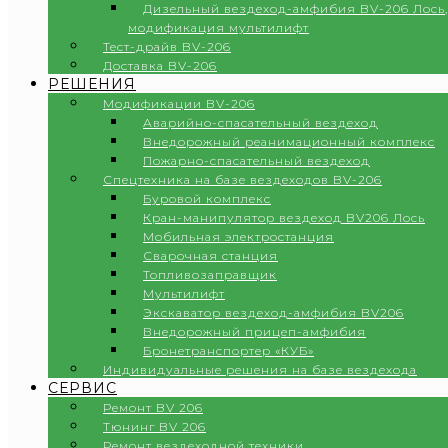
Дизельный вездеход-амфибия BV-206 Лось,
модификация мультилифт
Тест-драйв BV-206
Доставка BV-206
РЕШЕНИЯ
Модификации BV-206
Аварийно-спасательный вездеход
Внедорожный реанимационный комплекс
Пожарно-спасательный вездеход
Спецтехника на базе вездеходов BV-206
Буровой комплекс
Кран-манипулятор вездеход BV206 Лось
Мобильная электростанция
Сварочная станция
Топливозаправщик
Мультилифт
Экскаватор вездеход-амфибия BV206
Внедорожный прицеп-амфибия
Бронетранспортер «КУБ»
Индивидуальные решения на базе вездехода
СЕРВИС
Ремонт BV 206
Тюнинг BV 206
Ремонт вездеходной техники