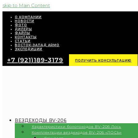
skip to Main Content
О КОМПАНИИ
НОВОСТИ
ФОТО
ДИЛЕРЫ
ФАЙЛЫ
КОНТАКТЫ
СТАТЬИ
ВОСТОК-ЗАПАД ARMO
ЭКСПЕДИЦИИ
+7 (921)189-3179
ПОЛУЧИТЬ КОНСУЛЬТАЦИЮ
ВЕЗДЕХОДЫ BV-206
Характеристики болотоходов BV-206 Лось
Комплектации вездеходов BV-206 «ЛОСЬ»