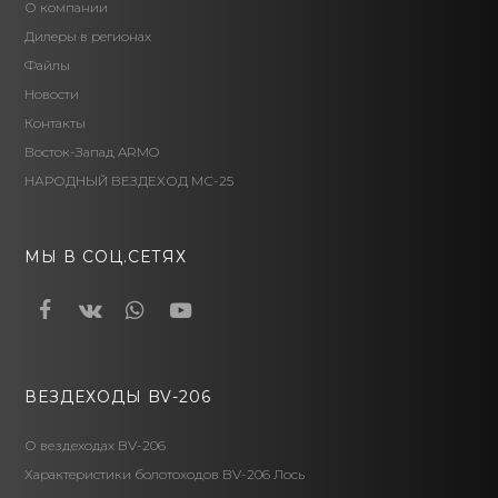
О компании
Дилеры в регионах
Файлы
Новости
Контакты
Восток-Запад ARMO
НАРОДНЫЙ ВЕЗДЕХОД МС-25
МЫ В СОЦ.СЕТЯХ
Facebook
VK
Whatsapp
Youtube
ВЕЗДЕХОДЫ BV-206
О вездеходах BV-206
Характеристики болотоходов BV-206 Лось