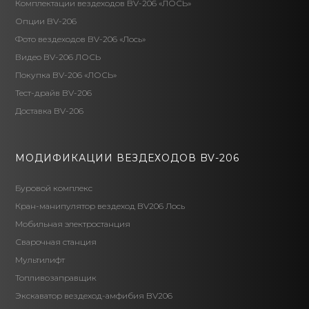
Комплектации вездеходов BV-206 «ЛОСЬ»
Опции BV-206
Фото вездеходов BV-206 «Лось»
Видео BV-206 ЛОСЬ
Покупка BV-206 «ЛОСЬ»
Тест-драйв BV-206
Доставка BV-206
МОДИФИКАЦИИ ВЕЗДЕХОДОВ BV-206
Буровой комплекс
Кран-манипулятор вездеход BV206 Лось
Мобильная электростанция
Сварочная станция
Мультилифт
Топливозаправщик
Экскаватор вездеход-амфибия BV206