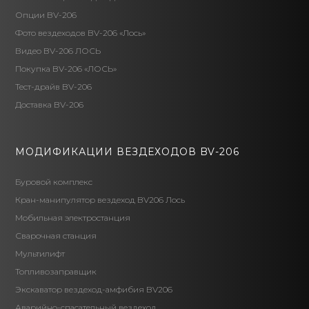
Опции BV-206
Фото вездеходов BV-206 «Лось»
Видео BV-206 ЛОСЬ
Покупка BV-206 «ЛОСЬ»
Тест-драйв BV-206
Доставка BV-206
МОДИФИКАЦИИ ВЕЗДЕХОДОВ BV-206
Буровой комплекс
Кран-манипулятор вездеход BV206 Лось
Мобильная электростанция
Сварочная станция
Мультилифт
Топливозаправщик
Экскаватор вездеход-амфибия BV206
Аварийно-спасательный вездеход