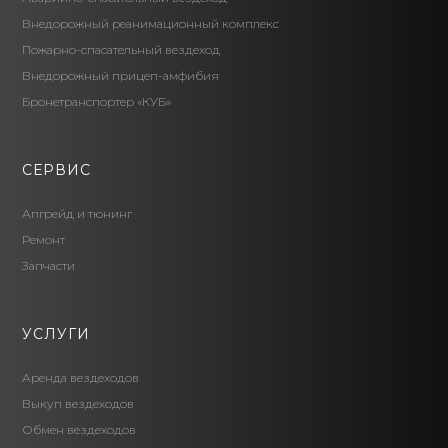
Внедорожный реанимационный комплекс
Пожарно-спасательный вездеход
Внедорожный прицеп-амфибия
Бронетранспортер «КУБ»
СЕРВИС
Апгрейд и тюнинг
Ремонт
Запчасти
УСЛУГИ
Аренда вездеходов
Выкуп вездеходов
Обмен вездеходов