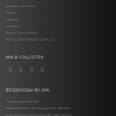
Дилеры в регионах
Файлы
Новости
Контакты
Восток-Запад ARMO
НАРОДНЫЙ ВЕЗДЕХОД МС-25
МЫ В СОЦ.СЕТЯХ
Facebook
VK
Whatsapp
Youtube
ВЕЗДЕХОДЫ BV-206
О вездеходах BV-206
Характеристики болотоходов BV-206 Лось
Комплектации вездеходов BV-206 «ЛОСЬ»